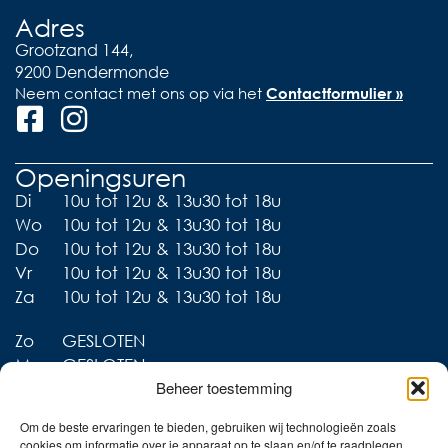
Adres
Grootzand 144,
9200 Dendermonde
Neem contact met ons op via het
Contactformulier »
Openingsuren
Di
10u tot 12u & 13u30 tot 18u
Wo
10u tot 12u & 13u30 tot 18u
Do
10u tot 12u & 13u30 tot 18u
Vr
10u tot 12u & 13u30 tot 18u
Za
10u tot 12u & 13u30 tot 18u
Zo
GESLOTEN
Ma
GESLOTEN
Beheer toestemming
Om de beste ervaringen te bieden, gebruiken wij technologieën zoals
cookies om informatie over je apparaat op te slaan en/of te raadplegen.