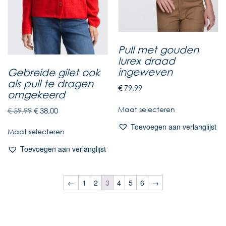
Pull met gouden
lurex draad
ingeweven
Gebreide gilet ook
als pull te dragen
€
79,99
omgekeerd
Maat selecteren
€
59,99
€
38,00
Toevoegen aan verlanglijst
Maat selecteren
Toevoegen aan verlanglijst
←
1
2
3
4
5
6
→