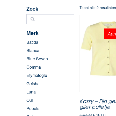
Zoek
Toont alle 2 resultate
Merk
Aan
Batida
Bianca
Blue Seven
Comma
Etymologie
Geisha
Luna
Oui
Kassy – Fijn g
gilet pulletje
Poools
€
49,99
€
38,00