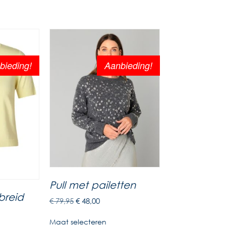
n
bieding!
Aanbieding!
Pull met pailetten
ebreid
€
79,95
€
48,00
Maat selecteren