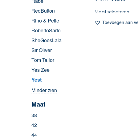
Rabe
RedButton
Maat selecteren
Rino & Pelle
Toevoegen aan ver
RobertoSarto
SheGoesLala
Sir Oliver
Tom Tailor
Yes Zee
Yest
Minder zien
Maat
38
42
44