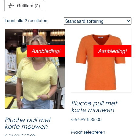
Gefilterd (2)
Toont alle 2 resultaten
Aanbieding!
Aanbieding!
Pluche pull met
korte mouwen
€
54,99
€
35,00
Pluche pull met
korte mouwen
Maat selecteren
€
54,99
€
35,00