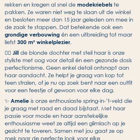
rekken en kregen al snel de
te
modekriebels
pakken. Ze waren niet weg te slaan uit de winkel
en besloten meer dan 15 jaar geleden om mee in
de zaak te stappen. Dat betekende ook een
én een uitbreiding tot maar
grondige verbouwing
liefst
.
300 m² winkelplezier
👱‍♀️
de blonde dochter met steil haar is onze
Jill
styliste met oog voor detail én een gezonde dosis
perfectionisme. Geen enkel detail ontsnapt aan
haar aandacht. Ze helpt je graag van kop tot
teen stralen, of je nu op zoek bent naar een outfit
voor een feestje of gewoon voor elke dag.
✨
is onze enthousiaste spring-in-’t-veld die
Amelie
je graag met raad en daad bijstaat. Met haar
passie voor mode en haar aanstekelijke
enthousiasme weet ze altijd een glimlach op je
gezicht te toveren. Samen met jou gaat ze op
zoek naar de perfecte look voor elke