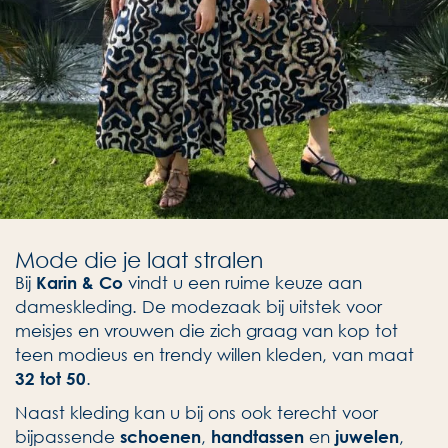
Mode die je laat stralen
Bij
vindt u een ruime keuze aan
Karin & Co
dameskleding. De modezaak bij uitstek voor
meisjes en vrouwen die zich graag van kop tot
teen modieus en trendy willen kleden, van maat
.
32 tot 50
Naast kleding kan u bij ons ook terecht voor
bijpassende
,
en
,
schoenen
handtassen
juwelen