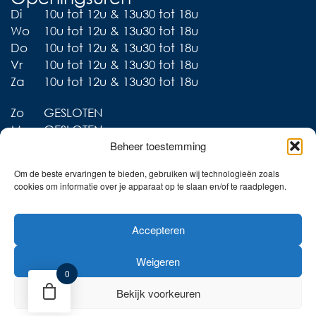
Di
10u tot 12u & 13u30 tot 18u
Wo
10u tot 12u & 13u30 tot 18u
Do
10u tot 12u & 13u30 tot 18u
Vr
10u tot 12u & 13u30 tot 18u
Za
10u tot 12u & 13u30 tot 18u
Zo
GESLOTEN
Ma
GESLOTEN
Beheer toestemming
Om de beste ervaringen te bieden, gebruiken wij technologieën zoals
cookies om informatie over je apparaat op te slaan en/of te raadplegen.
Liever thuis shoppen?
Accepteren
Ontdek onze collecties in
de webshop!
Weigeren
Naar de online shop!
0
Bekijk voorkeuren