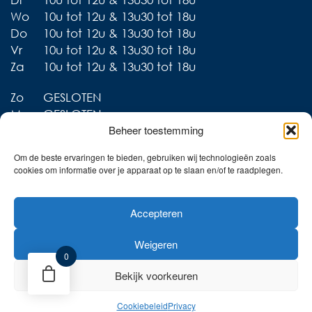
Wo
10u tot 12u & 13u30 tot 18u
Do
10u tot 12u & 13u30 tot 18u
Vr
10u tot 12u & 13u30 tot 18u
Za
10u tot 12u & 13u30 tot 18u
Zo
GESLOTEN
Ma
GESLOTEN
Beheer toestemming
Om de beste ervaringen te bieden, gebruiken wij technologieën zoals
cookies om informatie over je apparaat op te slaan en/of te raadplegen.
Liever thuis shoppen?
Accepteren
Ontdek onze collecties in
de webshop!
Weigeren
Naar de online shop!
0
Bekijk voorkeuren
Cookiebeleid
Privacy
Privacy
Cookies
Retourbeleid
Website door Sinergio