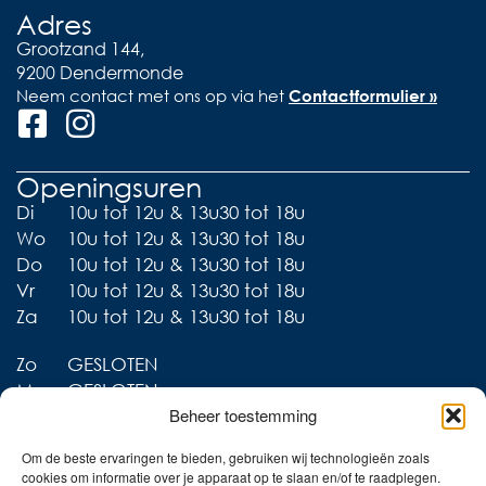
Adres
Grootzand 144,
9200 Dendermonde
Neem contact met ons op via het
Contactformulier »
Openingsuren
Di
10u tot 12u & 13u30 tot 18u
Wo
10u tot 12u & 13u30 tot 18u
Do
10u tot 12u & 13u30 tot 18u
Vr
10u tot 12u & 13u30 tot 18u
Za
10u tot 12u & 13u30 tot 18u
Zo
GESLOTEN
Ma
GESLOTEN
Beheer toestemming
Om de beste ervaringen te bieden, gebruiken wij technologieën zoals
cookies om informatie over je apparaat op te slaan en/of te raadplegen.