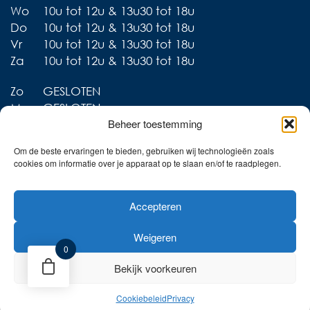
Wo
10u tot 12u & 13u30 tot 18u
Do
10u tot 12u & 13u30 tot 18u
Vr
10u tot 12u & 13u30 tot 18u
Za
10u tot 12u & 13u30 tot 18u
Zo
GESLOTEN
Ma
GESLOTEN
Beheer toestemming
Om de beste ervaringen te bieden, gebruiken wij technologieën zoals
cookies om informatie over je apparaat op te slaan en/of te raadplegen.
Liever thuis shoppen?
Accepteren
Ontdek onze collecties in
de webshop!
Weigeren
Naar de online shop!
0
Bekijk voorkeuren
Cookiebeleid
Privacy
Privacy
Cookies
Retourbeleid
Website door Sinergio