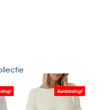
llectie
ding!
Aanbieding!