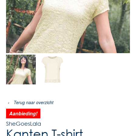
‹
Terug naar overzicht
Aanbieding!
SheGoesLala
Kanten T-shirt