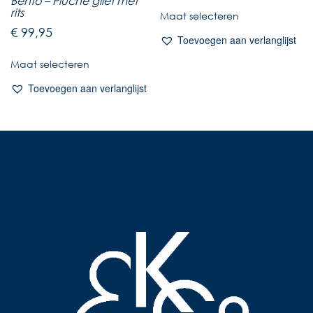
Bento – Pluche gilet met
rits
Maat selecteren
€
99,95
Toevoegen aan verlanglijst
Maat selecteren
Toevoegen aan verlanglijst