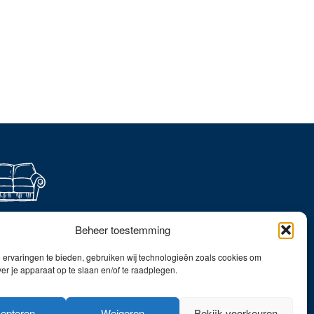
ever thuis shoppen?
Beheer toestemming
dek onze collecties in
webshop!
ervaringen te bieden, gebruiken wij technologieën zoals cookies om
ver je apparaat op te slaan en/of te raadplegen.
Naar de online shop!
epteren
Weigeren
Bekijk voorkeuren