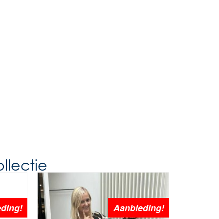
llectie
ding!
Aanbieding!