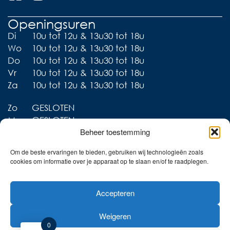
Openingsuren
Di
10u tot 12u & 13u30 tot 18u
Wo
10u tot 12u & 13u30 tot 18u
Do
10u tot 12u & 13u30 tot 18u
Vr
10u tot 12u & 13u30 tot 18u
Za
10u tot 12u & 13u30 tot 18u
Zo
GESLOTEN
Ma
GESLOTEN
Beheer toestemming
Om de beste ervaringen te bieden, gebruiken wij technologieën zoals
cookies om informatie over je apparaat op te slaan en/of te raadplegen.
Liever thuis shoppen?
Accepteren
Ontdek onze collecties in
de webshop!
Weigeren
Naar de online shop!
0