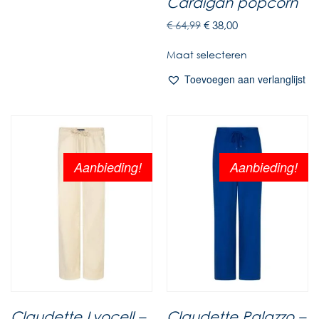
Cardigan popcorn
€
64,99
€
38,00
Maat selecteren
Toevoegen aan verlanglijst
Aanbieding!
Aanbieding!
Claudette Lyocell –
Claudette Palazzo –