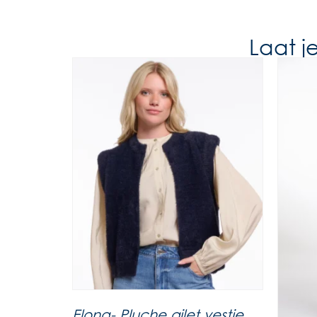
Laat j
Elona- Pluche gilet vestje