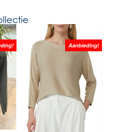
llectie
ding!
Aanbieding!