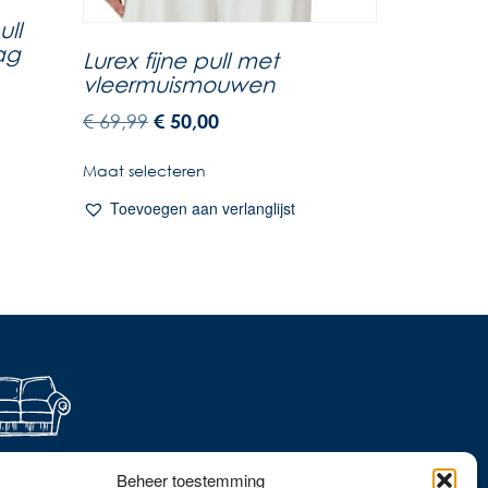
ll
ag
Lurex fijne pull met
vleermuismouwen
€
69,99
€
50,00
Maat selecteren
Toevoegen aan verlanglijst
ever thuis shoppen?
Beheer toestemming