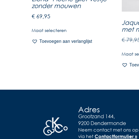
zonder mouwen
€
69,95
Jaque
met m
Maat selecteren
€
79,9
Toevoegen aan verlanglijst
Maat se
Toev
Adres
Grootzand 144,
9200 Dendermonde
Neem contact met ons op
via het
Contactformulier »