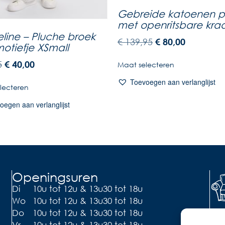
Gebreide katoenen pu
met openritsbare kra
line – Pluche broek
€
139,95
€
80,00
otiefje XSmall
5
€
40,00
Maat selecteren
Toevoegen aan verlanglijst
lecteren
oegen aan verlanglijst
Openingsuren
Di
10u tot 12u & 13u30 tot 18u
Wo
10u tot 12u & 13u30 tot 18u
Li
Do
10u tot 12u & 13u30 tot 18u
Vr
10u tot 12u & 13u30 tot 18u