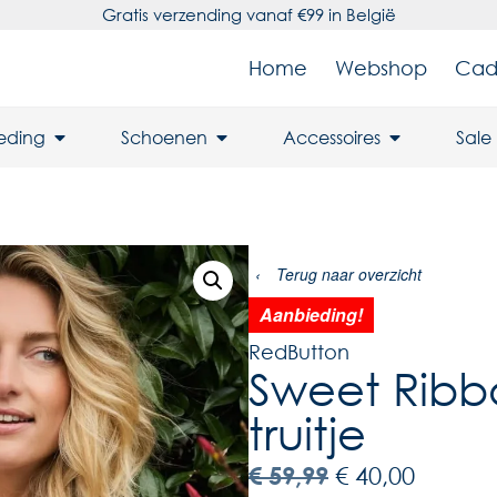
Gratis verzending vanaf €99 in België
Home
Webshop
Cad
leding
Schoenen
Accessoires
Sale
‹
Terug naar overzicht
Aanbieding!
RedButton
Sweet Ribbo
truitje
€
59,99
€
40,00