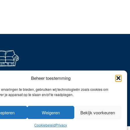
ever thuis shoppen?
Beheer toestemming
dek onze collecties in
webshop!
ervaringen te bieden, gebruiken wij technologieën zoals cookies om
ver je apparaat op te slaan en/of te raadplegen.
Naar de online shop!
epteren
Weigeren
Bekijk voorkeuren
Cookiebeleid
Privacy