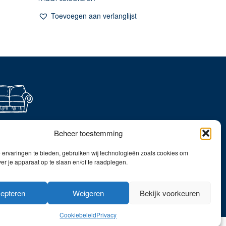
Toevoegen aan verlanglijst
ever thuis shoppen?
Beheer toestemming
dek onze collecties in
webshop!
ervaringen te bieden, gebruiken wij technologieën zoals cookies om
ver je apparaat op te slaan en/of te raadplegen.
Naar de online shop!
epteren
Weigeren
Bekijk voorkeuren
Cookiebeleid
Privacy