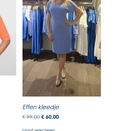
Effen kleedje
€
99,00
€
60,00
Maat selecteren