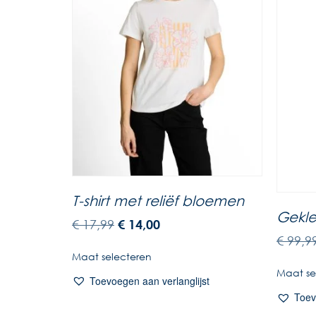
T-shirt met reliëf bloemen
Gekl
€
17,99
€
14,00
€
99,9
Maat selecteren
Maat se
Toevoegen aan verlanglijst
Toev