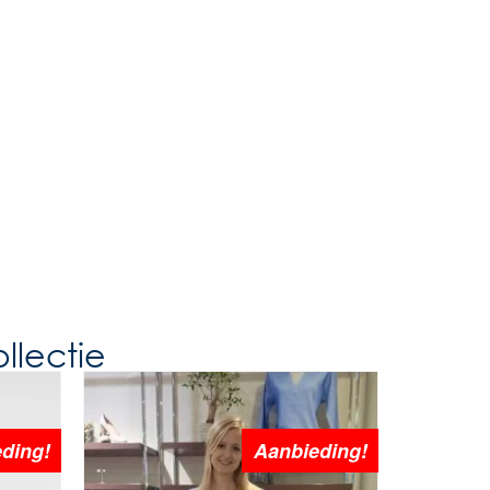
llectie
ding!
Aanbieding!