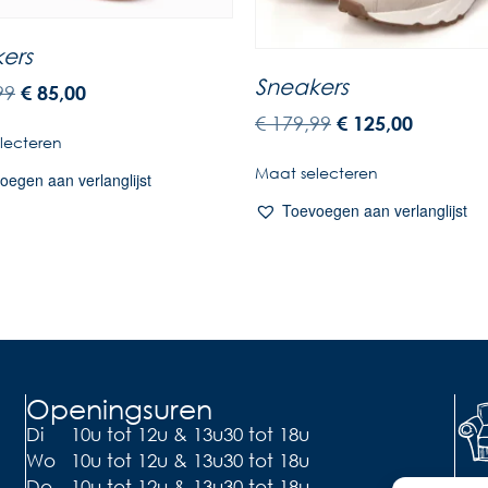
ers
Sneakers
99
€
85,00
€
179,99
€
125,00
lecteren
Maat selecteren
oegen aan verlanglijst
Toevoegen aan verlanglijst
Openingsuren
Di
10u tot 12u & 13u30 tot 18u
Wo
10u tot 12u & 13u30 tot 18u
Do
10u tot 12u & 13u30 tot 18u