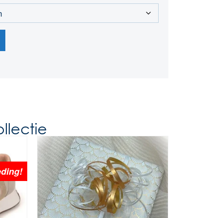
llectie
ding!