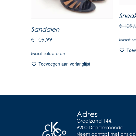
Sneak
€
109,
Sandalen
€
109,99
Maat se
Toev
Maat selecteren
Toevoegen aan verlanglijst
Adres
Grootzand 144,
9200 Dendermonde
Neem contact met ons op