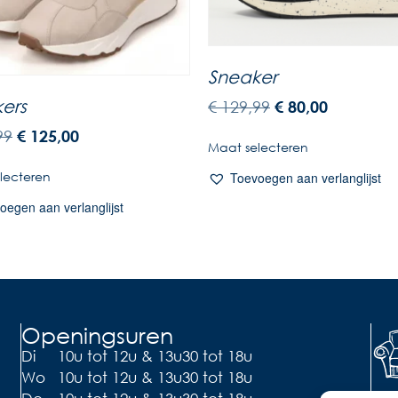
Sneaker
ers
€
129,99
€
80,00
99
€
125,00
Maat selecteren
lecteren
Toevoegen aan verlanglijst
oegen aan verlanglijst
Openingsuren
Di
10u tot 12u & 13u30 tot 18u
Wo
10u tot 12u & 13u30 tot 18u