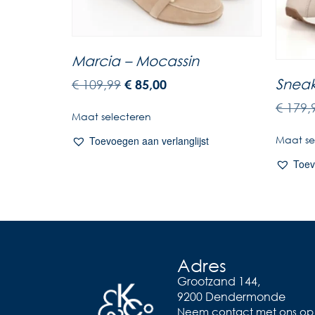
Marcia – Mocassin
Sneak
€
109,99
€
85,00
€
179,
Maat selecteren
Maat se
Toevoegen aan verlanglijst
Toev
Adres
Grootzand 144,
9200 Dendermonde
Neem contact met ons op