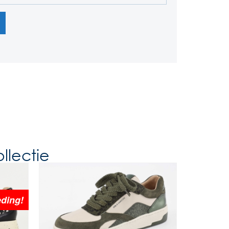
llectie
ding!