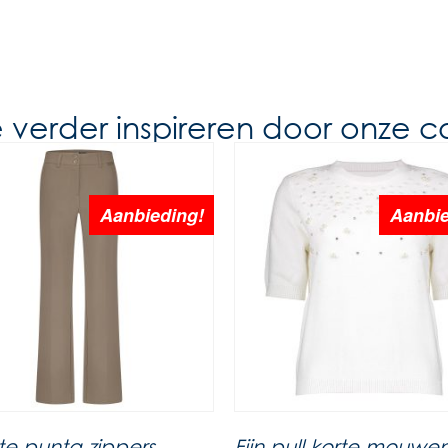
e verder inspireren door onze co
Aanbieding!
Aanbie
te punta zippers
Fijn pull korte mouwe