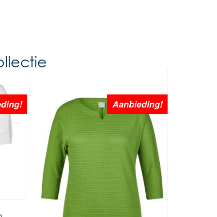
llectie
ding!
Aanbieding!
n