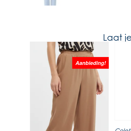
Laat j
Aanbieding!
Colet