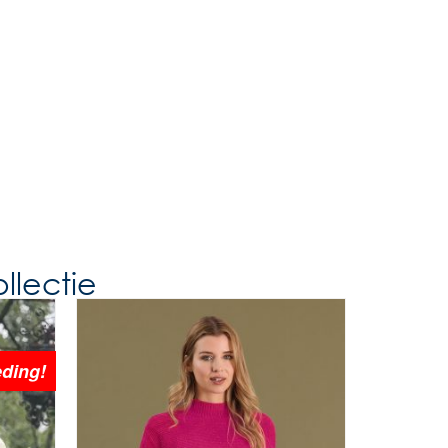
llectie
ding!