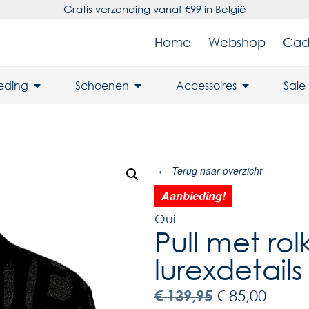
Gratis verzending vanaf €99 in België
Home
Webshop
Cad
leding
Schoenen
Accessoires
Sale
‹
Terug naar overzicht
Aanbieding!
Oui
Pull met ro
lurexdetails
€
139,95
€
85,00