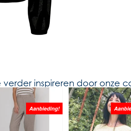
e verder inspireren door onze co
Aanbieding!
Aanbie