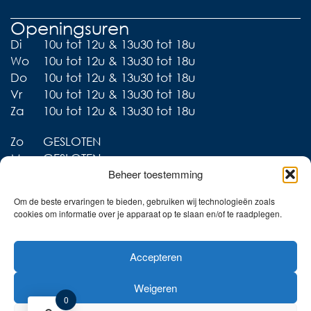
Openingsuren
Di
10u tot 12u & 13u30 tot 18u
Wo
10u tot 12u & 13u30 tot 18u
Do
10u tot 12u & 13u30 tot 18u
Vr
10u tot 12u & 13u30 tot 18u
Za
10u tot 12u & 13u30 tot 18u
Zo
GESLOTEN
Ma
GESLOTEN
Beheer toestemming
Om de beste ervaringen te bieden, gebruiken wij technologieën zoals
cookies om informatie over je apparaat op te slaan en/of te raadplegen.
Liever thuis shoppen?
Accepteren
Ontdek onze collecties in
de webshop!
Weigeren
Naar de online shop!
0