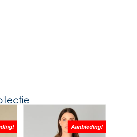
llectie
ding!
Aanbieding!