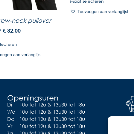
Maat selecteren
Toevoegen aan verlanglijst
crew-neck pullover
9
€
32,00
lecteren
oegen aan verlanglijst
Openingsuren
Di
10u tot 12u & 13u30 tot 18u
Wo
10u tot 12u & 13u30 tot 18u
Li
Do
10u tot 12u & 13u30 tot 18u
Vr
10u tot 12u & 13u30 tot 18u
Ont
de 
Za
10u tot 12u & 13u30 tot 18u