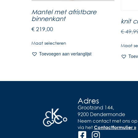
Mantel met afristbare
binnenkant
knit 
€
219,00
€
49,9
Maat selecteren
Maat se
Toevoegen aan verlanglijst
Toev
Adres
Grootzand 144,
9200 Dendermonde
Neem contact met ons op
via het
Contactformulier »