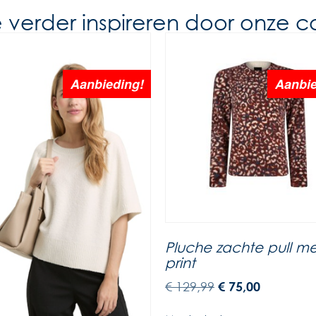
e verder inspireren door onze co
Aanbieding!
Aanbie
Pluche zachte pull me
print
€
129,99
€
75,00