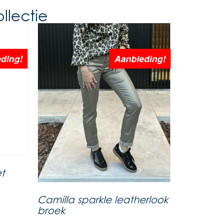
llectie
ding!
Aanbieding!
t
Camilla sparkle leatherlook
broek