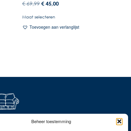
€
69,99
€
45,00
Maat selecteren
Toevoegen aan verlanglijst
ever thuis shoppen?
Beheer toestemming
dek onze collecties in
webshop!