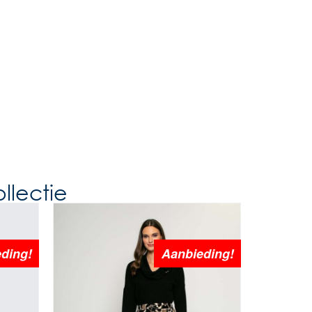
llectie
ding!
Aanbieding!