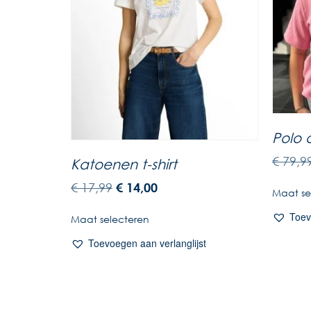
Polo 
€
79,9
Katoenen t-shirt
€
17,99
€
14,00
Maat se
Toev
Maat selecteren
Toevoegen aan verlanglijst