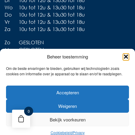
Di
10u tot 12u & 13u30 tot 18u
Wo
10u tot 12u & 13u30 tot 18u
Do
10u tot 12u & 13u30 tot 18u
Vr
10u tot 12u & 13u30 tot 18u
Za
10u tot 12u & 13u30 tot 18u
Zo
GESLOTEN
Ma
GESLOTEN
Beheer toestemming
Om de beste ervaringen te bieden, gebruiken wij technologieën zoals
cookies om informatie over je apparaat op te slaan en/of te raadplegen.
Liever thuis shoppen?
Accepteren
Ontdek onze collecties in
de webshop!
Weigeren
Naar de online shop!
0
Bekijk voorkeuren
Cookiebeleid
Privacy