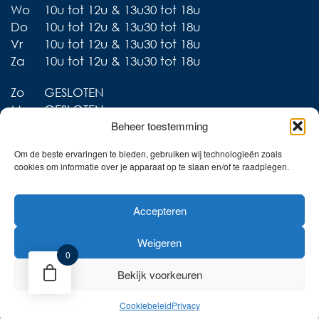
Wo
10u tot 12u & 13u30 tot 18u
Do
10u tot 12u & 13u30 tot 18u
Vr
10u tot 12u & 13u30 tot 18u
Za
10u tot 12u & 13u30 tot 18u
Zo
GESLOTEN
Ma
GESLOTEN
Beheer toestemming
Om de beste ervaringen te bieden, gebruiken wij technologieën zoals
cookies om informatie over je apparaat op te slaan en/of te raadplegen.
Liever thuis shoppen?
Accepteren
Ontdek onze collecties in
de webshop!
Weigeren
Naar de online shop!
0
Bekijk voorkeuren
Cookiebeleid
Privacy
Privacy
Cookies
Retourbeleid
Website door Sinergio