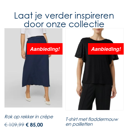
Laat je verder inspireren
door onze collectie
Aanbieding!
Aanbieding!
Rok op rekker in crèpe
T-shirt met fladdermouw
en pailletten
€
109,99
€
85,00