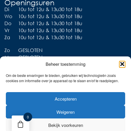
Openingsuren
Di
10u tot 12u & 13u30 tot 18u
Wo
10u tot 12u & 13u30 tot 18u
Do
10u tot 12u & 13u30 tot 18u
Vr
10u tot 12u & 13u30 tot 18u
Za
10u tot 12u & 13u30 tot 18u
Zo
GESLOTEN
Ma
GESLOTEN
Beheer toestemming
Om de beste ervaringen te bieden, gebruiken wij technologieën zoals
cookies om informatie over je apparaat op te slaan en/of te raadplegen.
Liever thuis shoppen?
Accepteren
Ontdek onze collecties in
de webshop!
Weigeren
Naar de online shop!
0
Bekijk voorkeuren