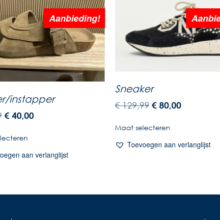
Aanbieding!
Aanbie
Sneaker
er/instapper
€
129,99
€
80,00
9
€
40,00
Maat selecteren
lecteren
Toevoegen aan verlanglijst
oegen aan verlanglijst