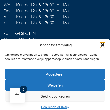
Wo
10u tot 12u & 13u30 tot 18u
Do
10u tot 12u & 13u30 tot 18u
Vr
10u tot 12u & 13u30 tot 18u
Za
10u tot 12u & 13u30 tot 18u
Zo
GESLOTEN
Ma
GESLOTEN
Beheer toestemming
Om de beste ervaringen te bieden, gebruiken wij technologieën zoals
cookies om informatie over je apparaat op te slaan en/of te raadplegen.
Liever thuis shoppen?
Accepteren
Ontdek onze collecties in
de webshop!
Weigeren
Naar de online shop!
0
Bekijk voorkeuren
Cookiebeleid
Privacy
Privacy
Cookies
Retourbeleid
Website door Sinergio