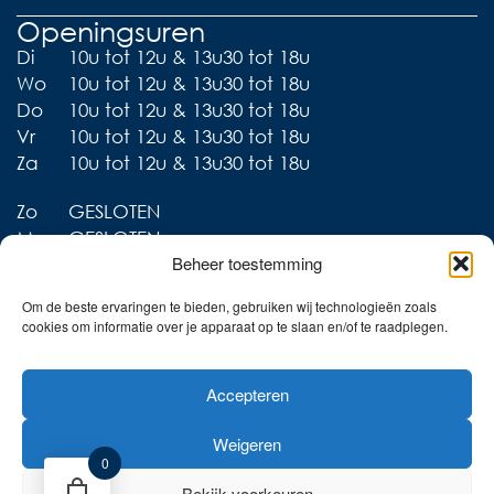
Openingsuren
Di
10u tot 12u & 13u30 tot 18u
Wo
10u tot 12u & 13u30 tot 18u
Do
10u tot 12u & 13u30 tot 18u
Vr
10u tot 12u & 13u30 tot 18u
Za
10u tot 12u & 13u30 tot 18u
Zo
GESLOTEN
Ma
GESLOTEN
Beheer toestemming
Om de beste ervaringen te bieden, gebruiken wij technologieën zoals
cookies om informatie over je apparaat op te slaan en/of te raadplegen.
Liever thuis shoppen?
Accepteren
Ontdek onze collecties in
de webshop!
Weigeren
Naar de online shop!
0
Bekijk voorkeuren